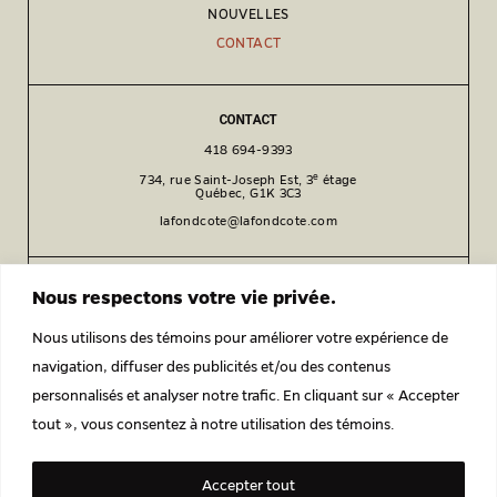
NOUVELLES
CONTACT
CONTACT
418 694-9393
e
734, rue Saint-Joseph Est, 3
étage
Québec, G1K 3C3
lafondcote@lafondcote.com
SOCIAL
Nous respectons votre vie privée.
Facebook
Nous utilisons des témoins pour améliorer votre expérience de
Instagram
navigation, diffuser des publicités et/ou des contenus
LinkedIn
personnalisés et analyser notre trafic. En cliquant sur « Accepter
tout », vous consentez à notre utilisation des témoins.
POLITIQUE DE CONFIDENTIALITÉ
Accepter tout
© 2026 LAFOND CÔTÉ ARCHITECTES ENGAGÉS.