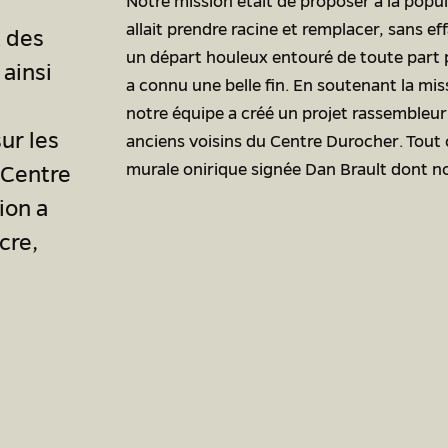
Notre mission était de proposer à la pop
allait prendre racine et remplacer, sans e
 des
un départ houleux entouré de toute part pa
ainsi
a connu une belle fin. En soutenant la miss
notre équipe a créé un projet rassembleur 
ur les
anciens voisins du Centre Durocher. Tout c
murale onirique signée Dan Brault dont n
 Centre
ion a
cre,