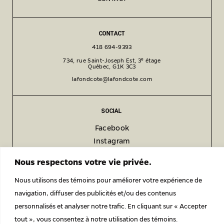
CONTACT
418 694-9393
e
734, rue Saint-Joseph Est, 3
étage
Québec, G1K 3C3
lafondcote@lafondcote.com
SOCIAL
Facebook
Instagram
LinkedIn
Nous respectons votre vie privée.
Nous utilisons des témoins pour améliorer votre expérience de
POLITIQUE DE CONFIDENTIALITÉ
navigation, diffuser des publicités et/ou des contenus
© 2026 LAFOND CÔTÉ ARCHITECTES ENGAGÉS.
personnalisés et analyser notre trafic. En cliquant sur « Accepter
tout », vous consentez à notre utilisation des témoins.