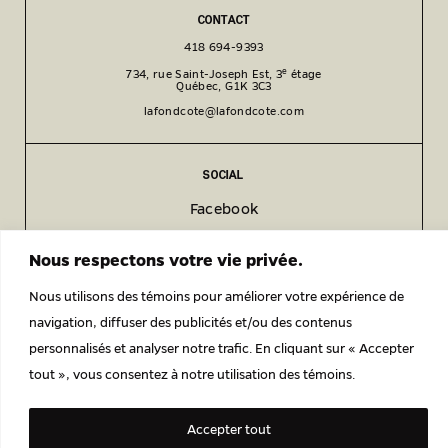
CONTACT
418 694-9393
e
734, rue Saint-Joseph Est, 3
étage
Québec, G1K 3C3
lafondcote@lafondcote.com
SOCIAL
Facebook
Instagram
Nous respectons votre vie privée.
LinkedIn
Nous utilisons des témoins pour améliorer votre expérience de
navigation, diffuser des publicités et/ou des contenus
POLITIQUE DE CONFIDENTIALITÉ
personnalisés et analyser notre trafic. En cliquant sur « Accepter
© 2026 LAFOND CÔTÉ ARCHITECTES ENGAGÉS.
tout », vous consentez à notre utilisation des témoins.
Accepter tout