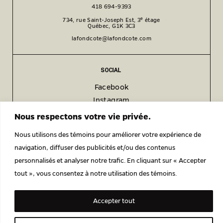
418 694-9393
e
734, rue Saint-Joseph Est, 3
étage
Québec, G1K 3C3
lafondcote@lafondcote.com
SOCIAL
Facebook
Instagram
LinkedIn
Nous respectons votre vie privée.
Nous utilisons des témoins pour améliorer votre expérience de
navigation, diffuser des publicités et/ou des contenus
POLITIQUE DE CONFIDENTIALITÉ
personnalisés et analyser notre trafic. En cliquant sur « Accepter
© 2026 LAFOND CÔTÉ ARCHITECTES ENGAGÉS.
tout », vous consentez à notre utilisation des témoins.
Accepter tout