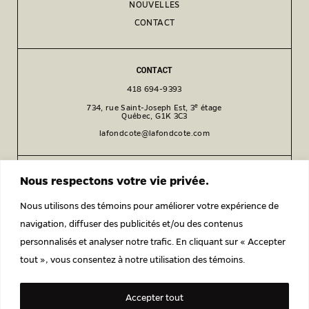
NOUVELLES
CONTACT
CONTACT
418 694-9393
e
734, rue Saint-Joseph Est, 3
étage
Québec, G1K 3C3
lafondcote@lafondcote.com
SOCIAL
Nous respectons votre vie privée.
Facebook
Nous utilisons des témoins pour améliorer votre expérience de
Instagram
navigation, diffuser des publicités et/ou des contenus
LinkedIn
personnalisés et analyser notre trafic. En cliquant sur « Accepter
tout », vous consentez à notre utilisation des témoins.
POLITIQUE DE CONFIDENTIALITÉ
Accepter tout
© 2026 LAFOND CÔTÉ ARCHITECTES ENGAGÉS.